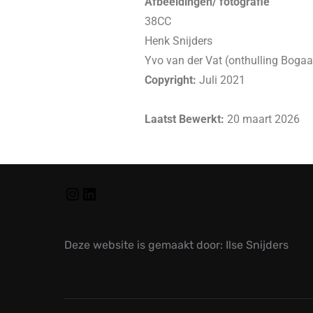
Afbeeldingen/ fotografie
38CC
Henk Snijders
Yvo van der Vat (onthulling Bogaa
Copyright:
Juli 2021
Laatst Bewerkt:
20 maart 2026
Deze website is gemaakt door: Ilse Snijders