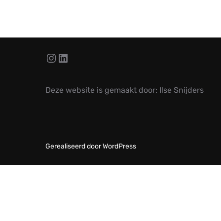
Instagram
LinkedIn
Deze website is gemaakt door: Ilse Snijders
Gerealiseerd door WordPress